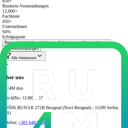
850+
Business-Veranstaltungen
12,000+
Fachleute
450+
Unternehmen
94%
Erfolgsquote
Bevorstehende Veranstaltungen
Vergangene Veranstaltungen
Alle Veranstaltungen
Alle Interessen
Über uns
RU4M doo
USt-IdNr.
:
113892257
TOŠIN BUNAR 272B Beograd (Novi Beograd) - 11189 Serbia
(RS)
Telefon
:
+381 648232885