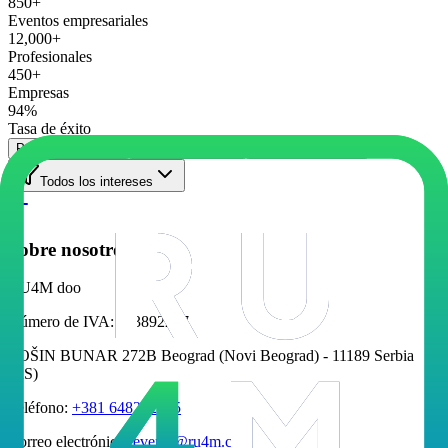
850+
Eventos empresariales
12,000+
Profesionales
450+
Empresas
94%
Tasa de éxito
Próximos eventos
Eventos pasados
Todos los eventos
Todos los intereses
Sobre nosotros
RU4M doo
Número de IVA
:
113892257
TOŠIN BUNAR 272B Beograd (Novi Beograd) - 11189 Serbia
(RS)
Teléfono
:
+381 648232885
Correo electrónico
:
events@ru4m.com