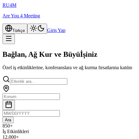
RU4M
Are You 4 Meeting
Giriş Yap
Türkçe
Bağlan, Ağ Kur ve Büyü
İşiniz
Özel iş etkinliklerine, konferanslara ve ağ kurma fırsatlarına katılın
Ara
850+
İş Etkinlikleri
12,000+