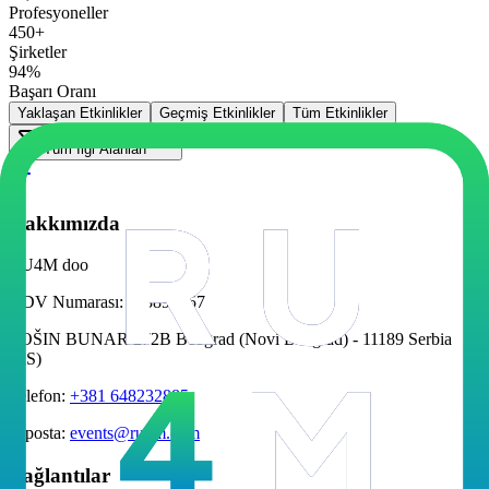
Profesyoneller
450+
Şirketler
94%
Başarı Oranı
Yaklaşan Etkinlikler
Geçmiş Etkinlikler
Tüm Etkinlikler
Tüm İlgi Alanları
Hakkımızda
RU4M doo
KDV Numarası
:
113892257
TOŠIN BUNAR 272B Beograd (Novi Beograd) - 11189 Serbia
(RS)
Telefon
:
+381 648232885
E-posta
:
events@ru4m.com
Bağlantılar